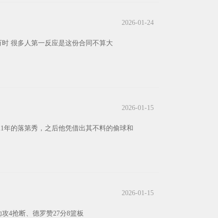
2026-01-24
 万时 很多人第一反应是这份合同不算大
2026-01-15
021年的落第秀，之后他凭借出其不料的偷球和
2026-01-15
助攻4抢断、德罗赞27分8篮板