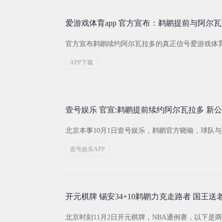
爱游戏体育app 官方宣布：鹈鹕提前与阿尔瓦
官方宣布鹈鹕续约阿尔瓦拉多的真正信号爱游戏体育ap
APP下载
壹号娱乐 官宣:鹈鹕提前续约阿尔瓦拉多 新公约
北京本事10月1日壹号娱乐，鹈鹕官方晓喻，球队与
壹号娱乐APP
开元棋牌 锡安34+10鹈鹕力克走路者 国王送
北京时刻11月2日开元棋牌，NBA通例赛，以下是两场比