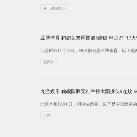
开元棋牌首页
亚博体育 鹈鹕负篮网惨遭5连败 申京27+17
北京时分11月12日，NBA旧例赛亚博体育，以下是两
世界杯
九游娱乐 鹈鹕险胜无杜兰特太阳拆伙9连败 
北京本领12月6日，NBA成例赛，以下是两场比赛的综述
足球