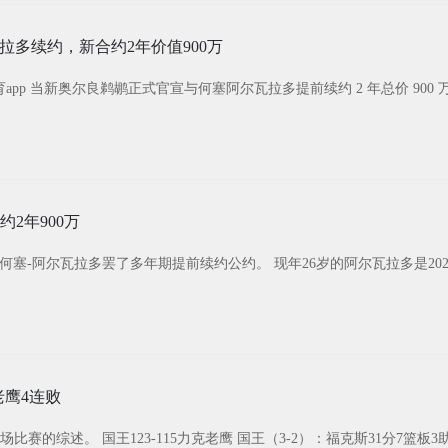
拉多续约，新合约2年价值900万
p 当新奥尔良鹈鹕正式官宣与何塞阿尔瓦拉多提前续约 2 年总价 900
2年900万
何塞-阿尔瓦拉多罢了多年期提前续约公约。 现年26岁的阿尔瓦拉多是2
老鹰4连败
赛的综述。 国王123-115力克老鹰 国王（3-2）：福克斯31分7篮板3