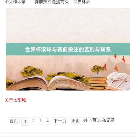
个大概印象——赛前投注是提前买，世界杯滚
关于太阳城
共
4
页
36
条记录
首页
2
3
4
下一页
末页
1