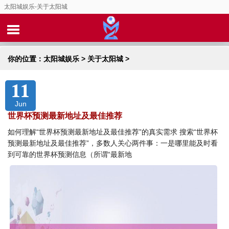
太阳城娱乐-关于太阳城
你的位置：
太阳城娱乐
>
关于太阳城
>
11
Jun
世界杯预测最新地址及最佳推荐
如何理解“世界杯预测最新地址及最佳推荐”的真实需求 搜索“世界杯
预测最新地址及最佳推荐”，多数人关心两件事：一是哪里能及时看
到可靠的世界杯预测信息（所谓“最新地