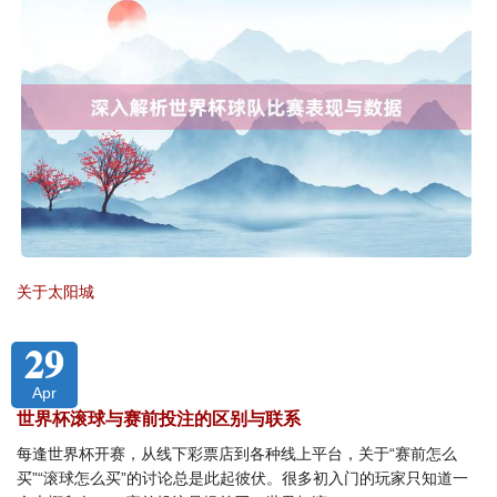
关于太阳城
29
Apr
世界杯滚球与赛前投注的区别与联系
每逢世界杯开赛，从线下彩票店到各种线上平台，关于“赛前怎么
买”“滚球怎么买”的讨论总是此起彼伏。很多初入门的玩家只知道一