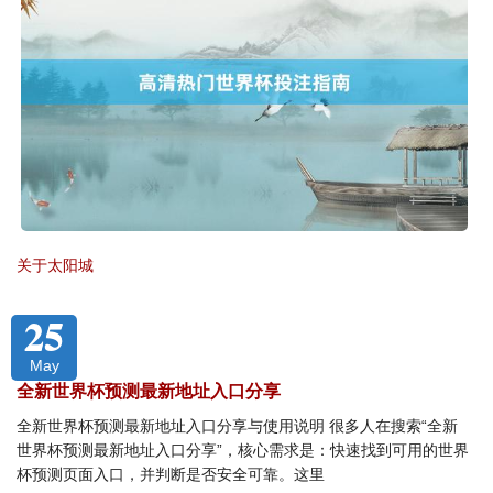
关于太阳城
25
May
全新世界杯预测最新地址入口分享
全新世界杯预测最新地址入口分享与使用说明 很多人在搜索“全新
世界杯预测最新地址入口分享”，核心需求是：快速找到可用的世界
杯预测页面入口，并判断是否安全可靠。这里