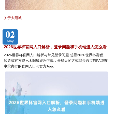
关于太阳城
02
May
2026世界杯官网入口解析，登录问题和手机端进入怎么看
2026世界杯官网入口解析与常见登录问题 想看2026世界杯赛程、
购票或官方资讯太阳城娱乐下载，最稳妥的方式就是通过FIFA或赛
事承办方的官网入口与官方App。