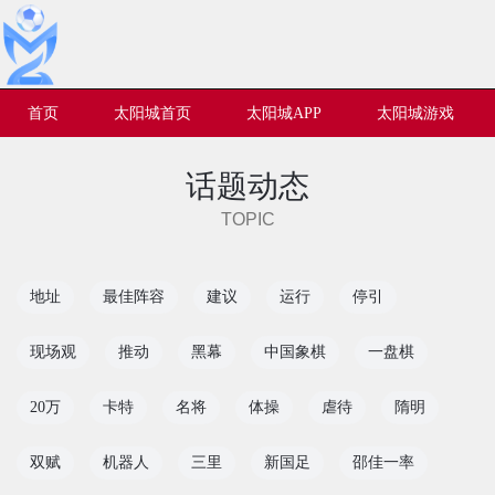
首页
太阳城首页
太阳城APP
太阳城游戏
话题动态
TOPIC
地址
最佳阵容
建议
运行
停引
现场观
推动
黑幕
中国象棋
一盘棋
20万
卡特
名将
体操
虐待
隋明
双赋
机器人
三里
新国足
邵佳一率