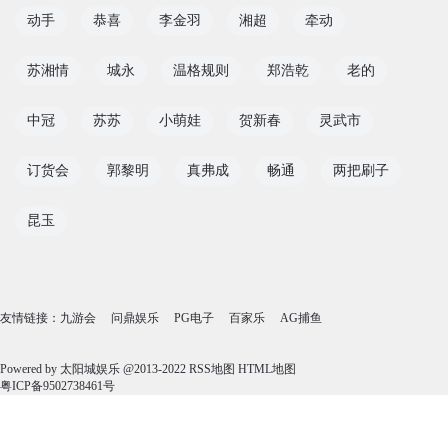
动手
恭喜
李金羽
湘超
牵动
苏湘情
城永
温格规则
郑浩乾
老的
中冠
苏苏
小萌娃
贺新春
灵武市
订货会
郭黎明
真弗成
畅通
两把刷子
昆玉
友情链接：
九游会
问鼎娱乐
PG电子
百家乐
AG捕鱼
Powered by
太阳城娱乐
@2013-2022
RSS地图
HTML地图
粤ICP备9502738461号