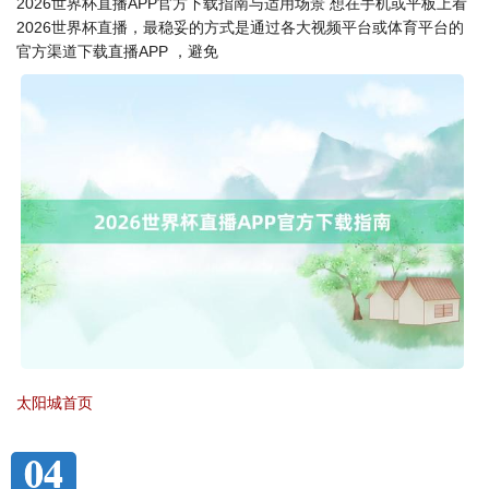
2026世界杯直播APP官方下载指南与适用场景 想在手机或平板上看
2026世界杯直播，最稳妥的方式是通过各大视频平台或体育平台的
官方渠道下载直播APP ，避免
太阳城首页
04