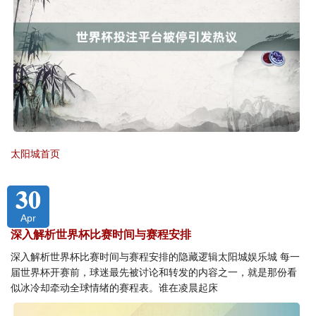
太阳城首页
30
Apr
深入解析世界杯比赛时间与赛程安排
深入解析世界杯比赛时间与赛程安排的隐藏逻辑太阳城娱乐城 每一
届世界杯开赛前，球迷最先被讨论和转发的内容之一，就是那份看
似冰冷却牵动全球情绪的赛程表。谁在凌晨起床