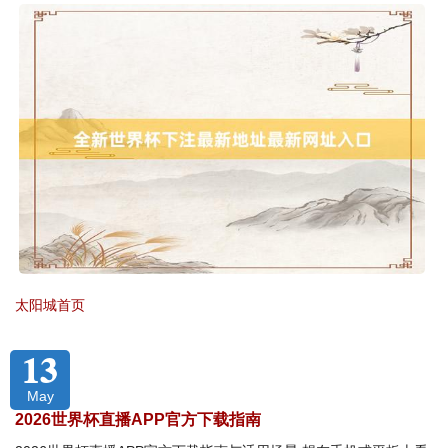
太阳城首页
13
May
2026世界杯直播APP官方下载指南