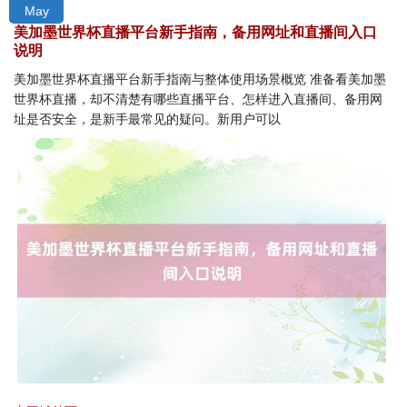
May
美加墨世界杯直播平台新手指南，备用网址和直播间入口
说明
美加墨世界杯直播平台新手指南与整体使用场景概览 准备看美加墨
世界杯直播，却不清楚有哪些直播平台、怎样进入直播间、备用网
址是否安全，是新手最常见的疑问。新用户可以