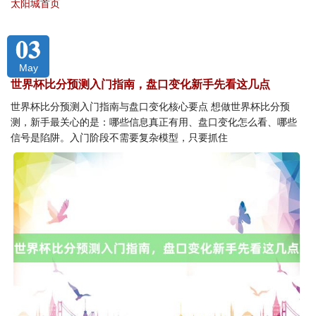
太阳城首页
03
May
世界杯比分预测入门指南，盘口变化新手先看这几点
世界杯比分预测入门指南与盘口变化核心要点 想做世界杯比分预
测，新手最关心的是：哪些信息真正有用、盘口变化怎么看、哪些
信号是陷阱。入门阶段不需要复杂模型，只要抓住