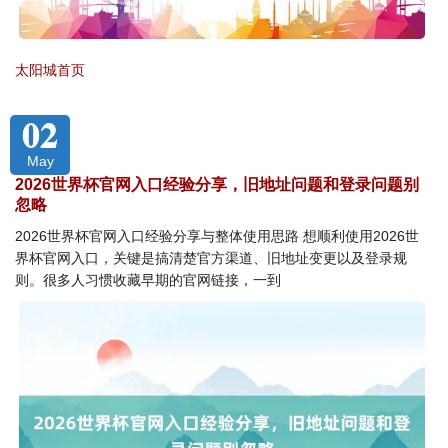
太阳城首页
02
May
2026世界杯官网入口经验分享，旧地址问题和登录问题别
忽略
2026世界杯官网入口经验分享与整体使用思路 想顺利使用2026世
界杯官网入口，关键是搞清楚官方渠道、旧地址变更以及登录规
则。很多人习惯收藏早期的官网链接，一到