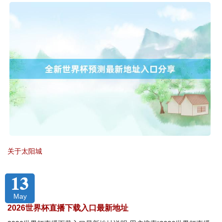
关于太阳城
13
May
2026世界杯直播下载入口最新地址