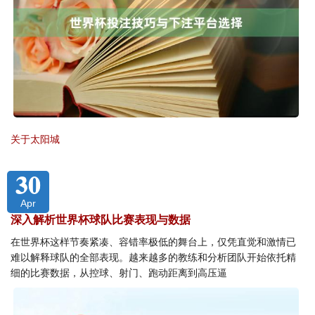
关于太阳城
30
Apr
深入解析世界杯球队比赛表现与数据
在世界杯这样节奏紧凑、容错率极低的舞台上，仅凭直觉和激情已
难以解释球队的全部表现。越来越多的教练和分析团队开始依托精
细的比赛数据，从控球、射门、跑动距离到高压逼