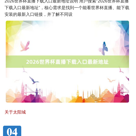
2026世界杯直播下载入口最新地址说明 用户搜索“2026世界杯直播
下载入口最新地址”，核心需求是找到一个能看世界杯直播、能下载
安装的最新入口链接，并了解不同设
关于太阳城
04