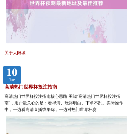
关于太阳城
10
Jun
高清热门世界杯投注指南
高清热门世界杯投注指南核心思路 围绕“高清热门世界杯投注指
南”，用户最关心的是：看得清、玩得明白、下单不乱。实际操作
中，一边看高清直播或集锦，一边对热门世界杯赛