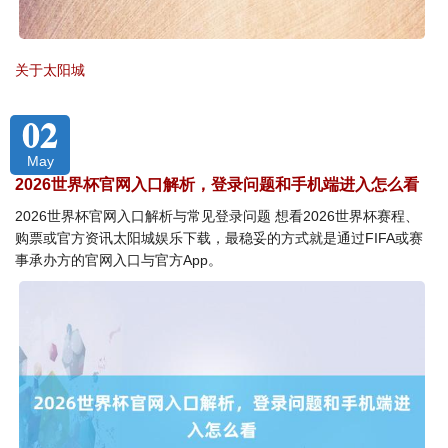
关于太阳城
02
May
2026世界杯官网入口解析，登录问题和手机端进入怎么看
2026世界杯官网入口解析与常见登录问题 想看2026世界杯赛程、
购票或官方资讯太阳城娱乐下载，最稳妥的方式就是通过FIFA或赛
事承办方的官网入口与官方App。