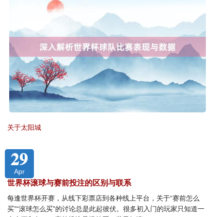
关于太阳城
29
Apr
世界杯滚球与赛前投注的区别与联系
每逢世界杯开赛，从线下彩票店到各种线上平台，关于“赛前怎么
买”“滚球怎么买”的讨论总是此起彼伏。很多初入门的玩家只知道一